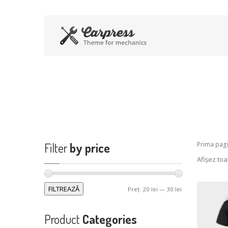
Black
Filter
by price
Prima pag
Afișez toa
Preț
Preț
FILTREAZĂ
Preț:
20 lei
—
30 lei
minim
maxim
Product
Categories