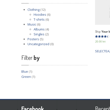
Clothing
(12)
Hoodies
(6)
T-shirts
(6)
Music
(6)
Albums
(4)
Ship
Your I
Singles
(2)
Posters
(5)
Evaluat la
20.00
lei
Uncategorized
(0)
4.33
din 5
SELECTEA
Filter
by
Blue
(1)
Green
(1)
Facebook
Recen