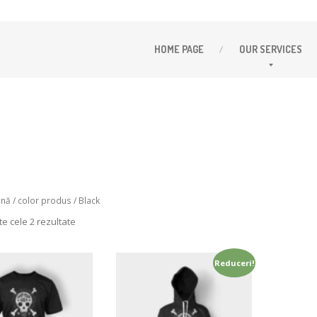
HOME
PAGE
OUR
SERVICES
ină
/ color produs / Black
te cele 2 rezultate
Reduceri!