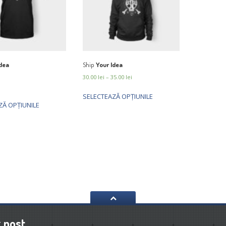
dea
Ship
Your Idea
30.00
lei
–
35.00
lei
SELECTEAZĂ OPȚIUNILE
ZĂ OPȚIUNILE
t
post