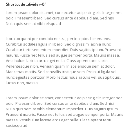
Shortcode „divider-8”
Lorem ipsum dolor sit amet, consectetur adipiscing elit. Integer nec
odio. Praesent libero. Sed cursus ante dapibus diam. Sed nisi.
Nulla quis sem at nibh elsqu ad
litora torquent per conubia nostra, per inceptos himenaeos.
Curabitur sodales ligula in libero. Sed dignissim lacinia nunc.
Curabitur tortor.ementum imperdiet. Duis sagittis ipsum. Praesent
mauris. Fusce nec tellus sed augue semper porta. Mauris massa.
Vestibulum lacinia arcu eget nulla. Class aptent taciti socio
Pellentesque nibh. Aenean quam. In scelerisque sem at dolor.
Maecenas mattis. Sed convallis tristique sem. Proin ut ligula vel
nunc egestas porttitor. Morbi lectus risus, iaculis vel, suscipit quis,
luctus non, massa.
Lorem ipsum dolor sit amet, consectetur adipiscing elit. Integer nec
odio. Praesent libero. Sed cursus ante dapibus diam. Sed nisi.
Nulla quis sem at nibh elementum imperdiet. Duis sagittis ipsum.
Praesent mauris. Fusce nec tellus sed augue semper porta. Mauris
massa. Vestibulum lacinia arcu eget nulla. Class aptent taciti
sociosqu ad