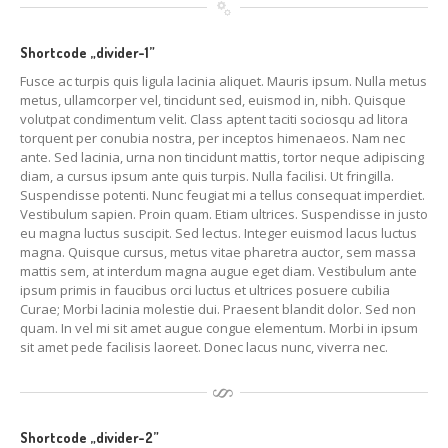
Shortcode „divider-1”
Fusce ac turpis quis ligula lacinia aliquet. Mauris ipsum. Nulla metus
metus, ullamcorper vel, tincidunt sed, euismod in, nibh. Quisque
volutpat condimentum velit. Class aptent taciti sociosqu ad litora
torquent per conubia nostra, per inceptos himenaeos. Nam nec
ante. Sed lacinia, urna non tincidunt mattis, tortor neque adipiscing
diam, a cursus ipsum ante quis turpis. Nulla facilisi. Ut fringilla.
Suspendisse potenti. Nunc feugiat mi a tellus consequat imperdiet.
Vestibulum sapien. Proin quam. Etiam ultrices. Suspendisse in justo
eu magna luctus suscipit. Sed lectus. Integer euismod lacus luctus
magna. Quisque cursus, metus vitae pharetra auctor, sem massa
mattis sem, at interdum magna augue eget diam. Vestibulum ante
ipsum primis in faucibus orci luctus et ultrices posuere cubilia
Curae; Morbi lacinia molestie dui. Praesent blandit dolor. Sed non
quam. In vel mi sit amet augue congue elementum. Morbi in ipsum
sit amet pede facilisis laoreet. Donec lacus nunc, viverra nec.
Shortcode „divider-2”