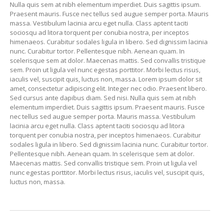
Nulla quis sem at nibh elementum imperdiet. Duis sagittis ipsum.
Praesent mauris. Fusce nec tellus sed augue semper porta. Mauris
massa. Vestibulum lacinia arcu eget nulla. Class aptent taciti
sociosqu ad litora torquent per conubia nostra, per inceptos
himenaeos. Curabitur sodales ligula in libero. Sed dignissim lacinia
nunc. Curabitur tortor. Pellentesque nibh. Aenean quam. In
scelerisque sem at dolor. Maecenas mattis. Sed convallis tristique
sem. Proin ut ligula vel nunc egestas porttitor. Morbi lectus risus,
iaculis vel, suscipit quis, luctus non, massa. Lorem ipsum dolor sit
amet, consectetur adipiscing elit. Integer nec odio. Praesent libero.
Sed cursus ante dapibus diam. Sed nisi. Nulla quis sem at nibh
elementum imperdiet. Duis sagittis ipsum. Praesent mauris. Fusce
nec tellus sed augue semper porta. Mauris massa. Vestibulum
lacinia arcu eget nulla. Class aptent taciti sociosqu ad litora
torquent per conubia nostra, per inceptos himenaeos. Curabitur
sodales ligula in libero. Sed dignissim lacinia nunc. Curabitur tortor.
Pellentesque nibh. Aenean quam. In scelerisque sem at dolor.
Maecenas mattis. Sed convallis tristique sem. Proin ut ligula vel
nunc egestas porttitor. Morbi lectus risus, iaculis vel, suscipit quis,
luctus non, massa.