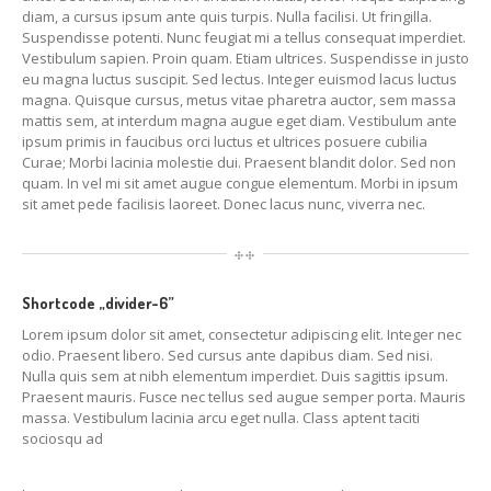
diam, a cursus ipsum ante quis turpis. Nulla facilisi. Ut fringilla.
Suspendisse potenti. Nunc feugiat mi a tellus consequat imperdiet.
Vestibulum sapien. Proin quam. Etiam ultrices. Suspendisse in justo
eu magna luctus suscipit. Sed lectus. Integer euismod lacus luctus
magna. Quisque cursus, metus vitae pharetra auctor, sem massa
mattis sem, at interdum magna augue eget diam. Vestibulum ante
ipsum primis in faucibus orci luctus et ultrices posuere cubilia
Curae; Morbi lacinia molestie dui. Praesent blandit dolor. Sed non
quam. In vel mi sit amet augue congue elementum. Morbi in ipsum
sit amet pede facilisis laoreet. Donec lacus nunc, viverra nec.
Shortcode „divider-6”
Lorem ipsum dolor sit amet, consectetur adipiscing elit. Integer nec
odio. Praesent libero. Sed cursus ante dapibus diam. Sed nisi.
Nulla quis sem at nibh elementum imperdiet. Duis sagittis ipsum.
Praesent mauris. Fusce nec tellus sed augue semper porta. Mauris
massa. Vestibulum lacinia arcu eget nulla. Class aptent taciti
sociosqu ad