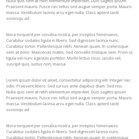
Nulla quis sem at nibh elementum imperdiet. Duis sagittis ipsum.
Praesent mauris. Fusce nec tellus sed augue semper porta. Mauris
massa. Vestibulum lacinia arcu eget nulla. Class aptent taciti
sociosqu ad
litora torquent per conubia nostra, per inceptos himenaeos.
Curabitur sodales ligula in libero. Sed dignissim lacinia nunc.
Curabitur tortor. Pellentesque nibh. Aenean quam. In scelerisque
sem at dolor. Maecenas mattis. Sed convallis tristique sem. Proin ut
ligula vel nunc egestas porttitor. Morbi lectus risus, iaculis vel,
suscipit quis, luctus non, massa.
Lorem ipsum dolor sit amet, consectetur adipiscing elit. Integer nec
odio. Praesent libero. Sed cursus ante dapibus diam. Sed nisi.
Nulla quis sem at nibh elementum imperdiet. Duis sagittis ipsum.
Praesent mauris. Fusce nec tellus sed augue semper porta. Mauris
massa. Vestibulum lacinia arcu eget nulla. Class aptent taciti
sociosqu ad
litora torquent per conubia nostra, per inceptos himenaeos.
Curabitur sodales ligula in libero. Sed dignissim lacinia nunc.
Curabitur tortor. Pellentesque nibh. Aenean quam. In scelerisque