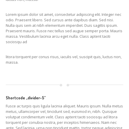
Lorem ipsum dolor sit amet, consectetur adipiscing elit. Integer nec
odio. Praesent libero. Sed cursus ante dapibus diam. Sed nisi.
Nulla quis sem at nibh elementum imperdiet. Duis sagittis ipsum.
Praesent mauris. Fusce nec tellus sed augue semper porta. Mauris
massa. Vestibulum lacinia arcu eget nulla. Class aptent taciti
sociosqu ad
litora torquent per conus risus, iaculis vel, suscipit quis, luctus non,
massa.
Shortcode „divider-5”
Fusce ac turpis quis ligula lacinia aliquet. Mauris ipsum. Nulla metus
metus, ullamcorper vel, tincidunt sed, euismod in, nibh. Quisque
volutpat condimentum velit. Class aptent taciti sociosqu ad litora
torquent per conubia nostra, per inceptos himenaeos. Nam nec
ante. Sed lacinia, urna non tincidunt mattis, tortor neque adipiscing