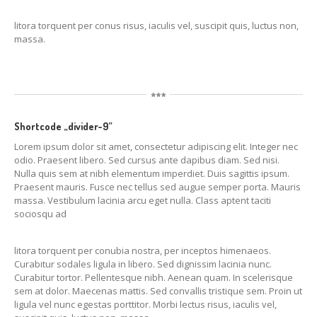
litora torquent per conus risus, iaculis vel, suscipit quis, luctus non,
massa.
Shortcode „divider-9”
Lorem ipsum dolor sit amet, consectetur adipiscing elit. Integer nec
odio. Praesent libero. Sed cursus ante dapibus diam. Sed nisi.
Nulla quis sem at nibh elementum imperdiet. Duis sagittis ipsum.
Praesent mauris. Fusce nec tellus sed augue semper porta. Mauris
massa. Vestibulum lacinia arcu eget nulla. Class aptent taciti
sociosqu ad
litora torquent per conubia nostra, per inceptos himenaeos.
Curabitur sodales ligula in libero. Sed dignissim lacinia nunc.
Curabitur tortor. Pellentesque nibh. Aenean quam. In scelerisque
sem at dolor. Maecenas mattis. Sed convallis tristique sem. Proin ut
ligula vel nunc egestas porttitor. Morbi lectus risus, iaculis vel,