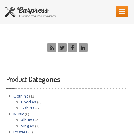
HOME
PAGE
OUR
SERVICES
DSG
Clutch Repair
Vehicle
Inspection
Diagnostic
Services
Product
Categories
Car
Electrical
Car
Painting
Clothing
(12)
Car
Mechanics
Hoodies
(6)
T-shirts
(6)
CONTACT
US
Music
(6)
Albums
(4)
MAKE AN APPOINTMENT
Singles
(2)
Posters
(5)