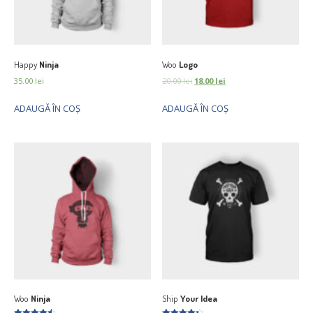
Happy
Ninja
Woo
Logo
35.00
lei
20.00
lei
18.00
lei
ADAUGĂ ÎN COȘ
ADAUGĂ ÎN COȘ
Woo
Ninja
Ship
Your Idea