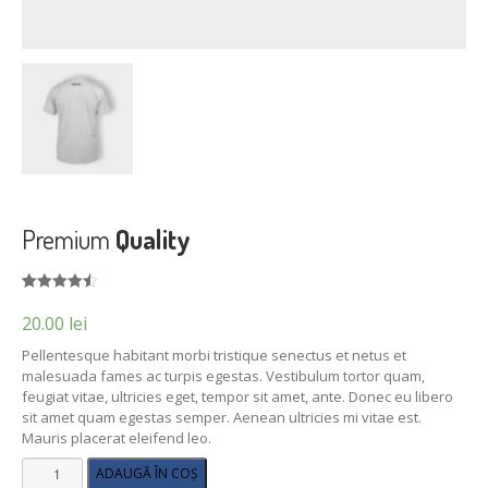
Premium
Quality
Evaluat la
2
4.50
din 5
20.00
lei
pe baza a
evaluări de
Pellentesque habitant morbi tristique senectus et netus et
la clienți
malesuada fames ac turpis egestas. Vestibulum tortor quam,
feugiat vitae, ultricies eget, tempor sit amet, ante. Donec eu libero
sit amet quam egestas semper. Aenean ultricies mi vitae est.
Mauris placerat eleifend leo.
Cantitate
ADAUGĂ ÎN COȘ